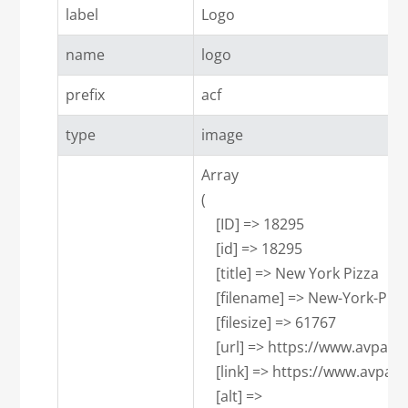
label
Logo
name
logo
prefix
acf
type
image
Array

(

    [ID] => 18295

    [id] => 18295

    [title] => New York Pizza

    [filename] => New-York-Pizza
    [filesize] => 61767

    [url] => https://www.avpa
    [link] => https://www.avpa
    [alt] => 
