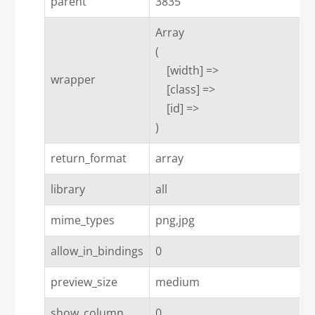
parent
3835
Array

(

    [width] => 

wrapper
    [class] => 

    [id] => 

return_format
array
library
all
mime_types
png,jpg
allow_in_bindings
0
preview_size
medium
show_column
0