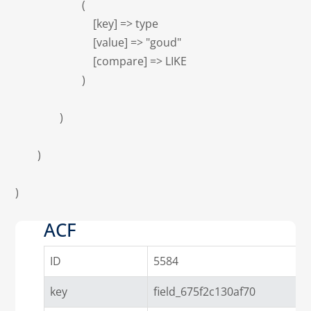
                        (

                            [key] => type

                            [value] => "goud"

                            [compare] => LIKE

                        )

                )

        )

)

ACF
ID
5584
key
field_675f2c130af70