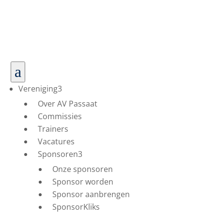
a
Vereniging
3
Over AV Passaat
Commissies
Trainers
Vacatures
Sponsoren
3
Onze sponsoren
Sponsor worden
Sponsor aanbrengen
SponsorKliks