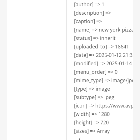
    [author] => 1

    [description] => 

    [caption] => 

    [name] => new-york-pizza-2

    [status] => inherit

    [uploaded_to] => 18641

    [date] => 2025-01-12 21:32:03
    [modified] => 2025-01-14 18:
    [menu_order] => 0

    [mime_type] => image/jpeg

    [type] => image

    [subtype] => jpeg

    [icon] => https://www.avpa
    [width] => 1280

    [height] => 720

    [sizes] => Array

        (
