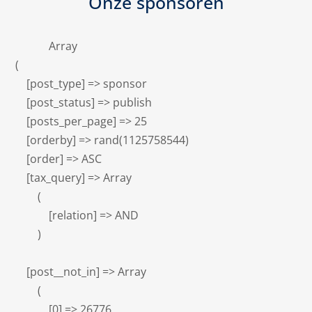
Onze sponsoren
            Array

(

    [post_type] => sponsor

    [post_status] => publish

    [posts_per_page] => 25

    [orderby] => rand(1125758544)

    [order] => ASC

    [tax_query] => Array

        (

            [relation] => AND

        )

    [post__not_in] => Array

        (

            [0] => 26776
