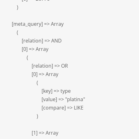
        )

    [meta_query] => Array

        (

            [relation] => AND

            [0] => Array

                (

                    [relation] => OR

                    [0] => Array

                        (

                            [key] => type

                            [value] => "platina"

                            [compare] => LIKE

                        )

                    [1] => Array
