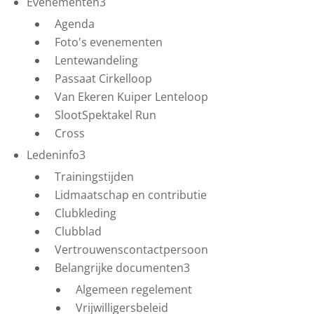
Evenementen
3
Agenda
Foto's evenementen
Lentewandeling
Passaat Cirkelloop
Van Ekeren Kuiper Lenteloop
SlootSpektakel Run
Cross
Ledeninfo
3
Trainingstijden
Lidmaatschap en contributie
Clubkleding
Clubblad
Vertrouwenscontactpersoon
Belangrijke documenten
3
Algemeen regelement
Vrijwilligersbeleid